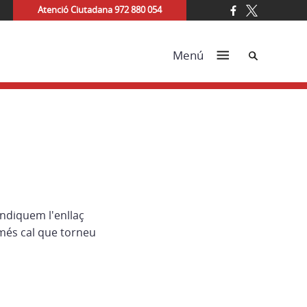
Atenció Ciutadana 972 880 054
Cerca
Menú
indiquem l'enllaç
més cal que torneu